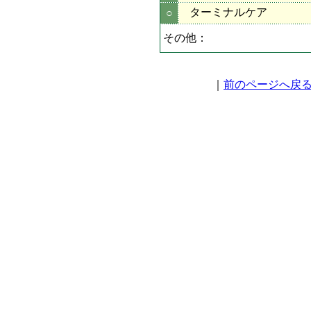
ターミナルケア
○
その他：
｜
前のページへ戻