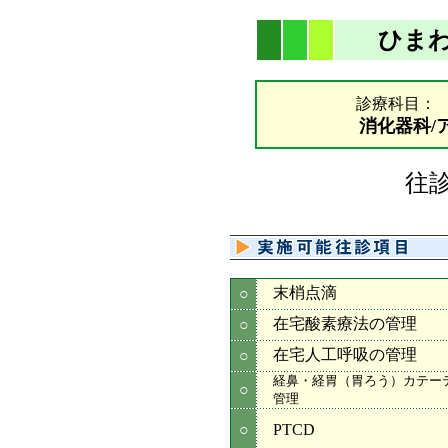
ひま
診療科目
消化器科/
往
末梢点滴
○
在宅酸素療法の管理
○
在宅人工呼吸の管理
○
経鼻・経胃（胃ろう）カテー
○
管理
○
PTCD