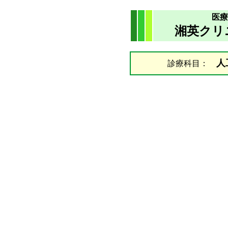
医療
湘英クリ
人
診療科目：